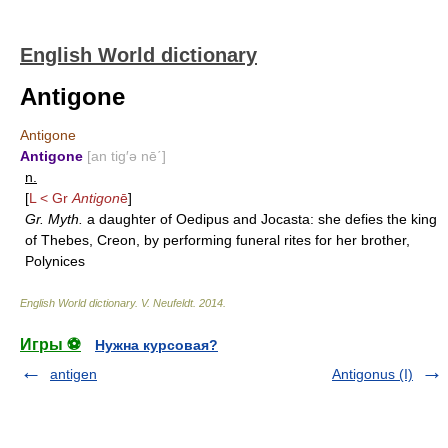
English World dictionary
Antigone
Antigone
Antigone
[an tig′ə nē΄]
n.
[
L < Gr
Antigon
ē
]
Gr. Myth.
a daughter of Oedipus and Jocasta: she defies the king
of Thebes, Creon, by performing funeral rites for her brother,
Polynices
English World dictionary
.
V. Neufeldt
.
2014
.
Игры ⚽
Нужна курсовая?
antigen
Antigonus (I)