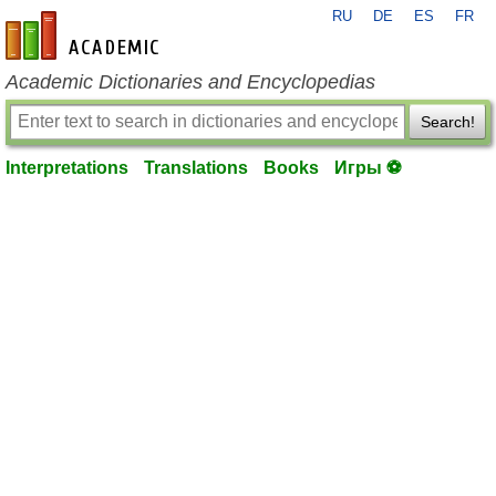
RU
DE
ES
FR
en-academic.com
Academic Dictionaries and Encyclopedias
Search!
Interpretations
Translations
Books
Игры ⚽