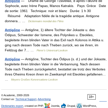
Antigone
— Drame de George Tzavellas, d après l œuvre de
Sophocle, avec Irène Papas, Manos Katrakis. Pays: Grèce Date
de sortie: 1961 Technique: noir et blanc Durée: 1 h 30
Résumé Adaptation fidèle de la tragédie antique. Antigone
donnera… …
Dictionnaire mondial des Films
Antigŏne
— Antigŏne, 1) ältere Tochter der Jokaste u. des
Ödipus, Schwester der Ismene, des Polynikes u. Eteokles,
begleitete ihren blinden Vater in das Exil nach Kolonos in Attika u.
ging nach dessen Tode nach Theben zurück, wo sie ihren, im
Feldzug der 7… …
Pierer's Universal-Lexikon
Antigŏne
— Antigŏne, Tochter des Ödipus (s. d.) und der Jokaste,
begleitete ihren blinden Vater in die Verbannung. Nach dessen
Tode nach Theben zurückgekehrt, bestattet sie trotz des Verbotes
ihres Oheims Kreon ihren im Zweikampf mit Eteokles gefallenen…
…
Meyers Großes Konversations-Lexikon
© Academic, 2000-2026
18+
Contact us:
Technical Support
,
Advertising
Dictionaries export
, created on PHP,
Joomla,
Drupal,
WordPress,