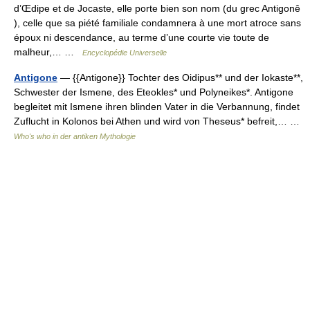
d’Œdipe et de Jocaste, elle porte bien son nom (du grec Antigonê
), celle que sa piété familiale condamnera à une mort atroce sans
époux ni descendance, au terme d’une courte vie toute de
malheur,… …
Encyclopédie Universelle
Antigone
— {{Antigone}} Tochter des Oidipus** und der Iokaste**,
Schwester der Ismene, des Eteokles* und Polyneikes*. Antigone
begleitet mit Ismene ihren blinden Vater in die Verbannung, findet
Zuflucht in Kolonos bei Athen und wird von Theseus* befreit,… …
Who's who in der antiken Mythologie