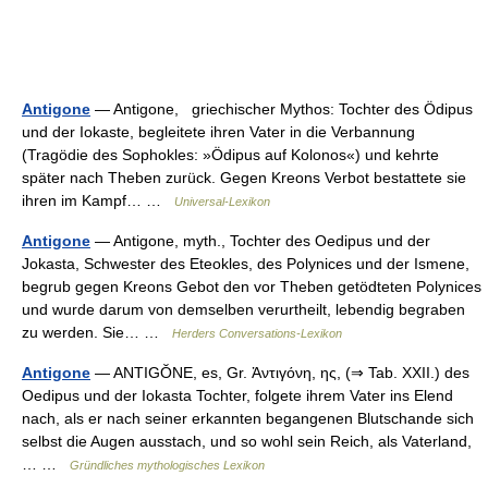
Antigone
— Antigone, griechischer Mythos: Tochter des Ödipus
und der Iokaste, begleitete ihren Vater in die Verbannung
(Tragödie des Sophokles: »Ödipus auf Kolonos«) und kehrte
später nach Theben zurück. Gegen Kreons Verbot bestattete sie
ihren im Kampf… …
Universal-Lexikon
Antigone
— Antigone, myth., Tochter des Oedipus und der
Jokasta, Schwester des Eteokles, des Polynices und der Ismene,
begrub gegen Kreons Gebot den vor Theben getödteten Polynices
und wurde darum von demselben verurtheilt, lebendig begraben
zu werden. Sie… …
Herders Conversations-Lexikon
Antigone
— ANTIGŎNE, es, Gr. Ἀντιγόνη, ης, (⇒ Tab. XXII.) des
Oedipus und der Iokasta Tochter, folgete ihrem Vater ins Elend
nach, als er nach seiner erkannten begangenen Blutschande sich
selbst die Augen ausstach, und so wohl sein Reich, als Vaterland,
… …
Gründliches mythologisches Lexikon